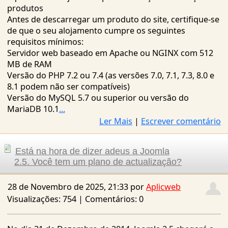
de que o seu alojamento cumpre os seguintes
requisitos mínimos:
Servidor web baseado em Apache ou NGINX com 512
MB de RAM
Versão do PHP 7.2 ou 7.4 (as versões 7.0, 7.1, 7.3, 8.0 e
8.1 podem não ser compatíveis)
Versão do MySQL 5.7 ou superior ou versão do
MariaDB 10.1
...
Ler Mais
|
Escrever comentário
Está na hora de dizer adeus a Joomla
2.5. Você tem um plano de actualização?
28 de Novembro de 2025, 21:33 por
Aplicweb
Visualizações: 754 | Comentários: 0
No dia 31 de Dezembro de 2014, Joomla 2.5 chegará a
seu fim de vida e não ser mais suportado oficialmente.
Isto significa Joomla 2.5 não será mais activamente