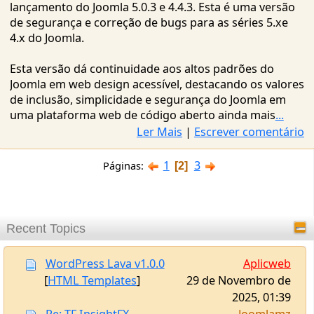
Esta versão dá continuidade aos altos padrões do
Joomla em web design acessível, destacando os valores
de inclusão, simplicidade e segurança do Joomla em
uma plataforma web de código aberto ainda mais
...
Ler Mais
|
Escrever comentário
1
3
Páginas
2
Recent Topics
WordPress Lava v1.0.0
Aplicweb
[
HTML Templates
]
29 de Novembro de
2025, 01:39
Re: TF InsightFX
Joomlamz
[
HTML Templates
]
29 de Novembro de
2025, 01:38