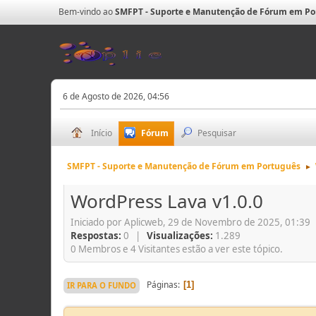
Bem-vindo ao
SMFPT - Suporte e Manutenção de Fórum em Po
6 de Agosto de 2026, 04:56
Início
Fórum
Pesquisar
SMFPT - Suporte e Manutenção de Fórum em Português
►
WordPress Lava v1.0.0
Iniciado por Aplicweb, 29 de Novembro de 2025, 01:39
Respostas:
0 |
Visualizações:
1.289
0 Membros e 4 Visitantes estão a ver este tópico.
Páginas
1
IR PARA O FUNDO