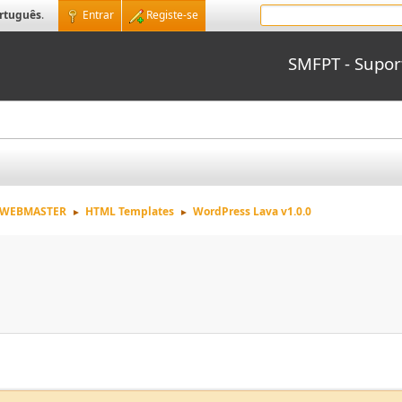
rtuguês
.
Entrar
Registe-se
SMFPT - Supo
WEBMASTER
HTML Templates
WordPress Lava v1.0.0
►
►